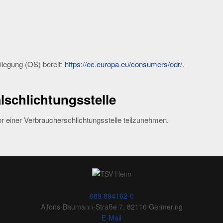
ilegung (OS) bereit:
https://ec.europa.eu/consumers/odr/
.
­schlichtungs­stelle
vor einer Verbraucherschlichtungsstelle teilzunehmen.
089 894162-0
Alfons-Baumann-Straße 7, 82110 Germering
E-Mail