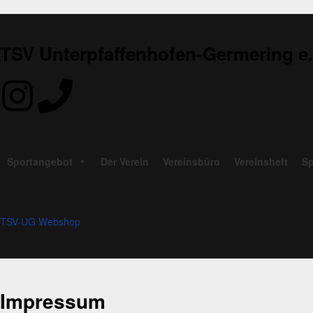
TSV Unterpfaffenhofen-Germering e.
Sportangebot
Der Verein
Vereinsbüro
Vereinsheft
Sp
TSV-UG Webshop
Impressum