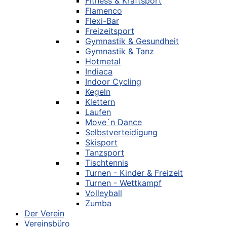
Fitness & Kraftsport
Flamenco
Flexi-Bar
Freizeitsport
Gymnastik & Gesundheit
Gymnastik & Tanz
Hotmetal
Indiaca
Indoor Cycling
Kegeln
Klettern
Laufen
Move´n Dance
Selbstverteidigung
Skisport
Tanzsport
Tischtennis
Turnen - Kinder & Freizeit
Turnen - Wettkampf
Volleyball
Zumba
Der Verein
Vereinsbüro