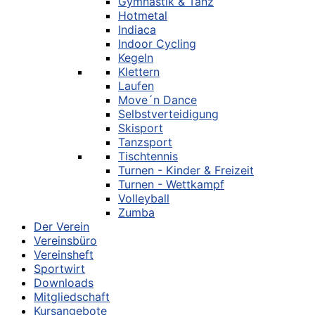
Gymnastik & Tanz
Hotmetal
Indiaca
Indoor Cycling
Kegeln
Klettern
Laufen
Move´n Dance
Selbstverteidigung
Skisport
Tanzsport
Tischtennis
Turnen - Kinder & Freizeit
Turnen - Wettkampf
Volleyball
Zumba
Der Verein
Vereinsbüro
Vereinsheft
Sportwirt
Downloads
Mitgliedschaft
Kursangebote