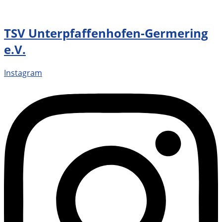
TSV Unterpfaffenhofen-Germering
e.V.
Instagram