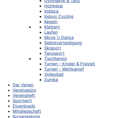
Gymnastik & Tanz
Hotmetal
Indiaca
Indoor Cycling
Kegeln
Klettern
Laufen
Move´n Dance
Selbstverteidigung
Skisport
Tanzsport
Tischtennis
Turnen - Kinder & Freizeit
Turnen - Wettkampf
Volleyball
Zumba
Der Verein
Vereinsbüro
Vereinsheft
Sportwirt
Downloads
Mitgliedschaft
Kursangebote