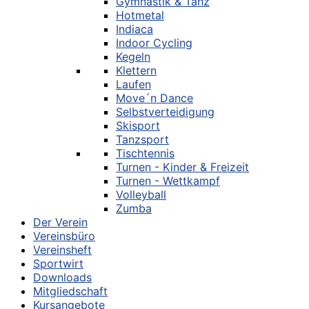
Gymnastik & Tanz
Hotmetal
Indiaca
Indoor Cycling
Kegeln
Klettern
Laufen
Move´n Dance
Selbstverteidigung
Skisport
Tanzsport
Tischtennis
Turnen - Kinder & Freizeit
Turnen - Wettkampf
Volleyball
Zumba
Der Verein
Vereinsbüro
Vereinsheft
Sportwirt
Downloads
Mitgliedschaft
Kursangebote