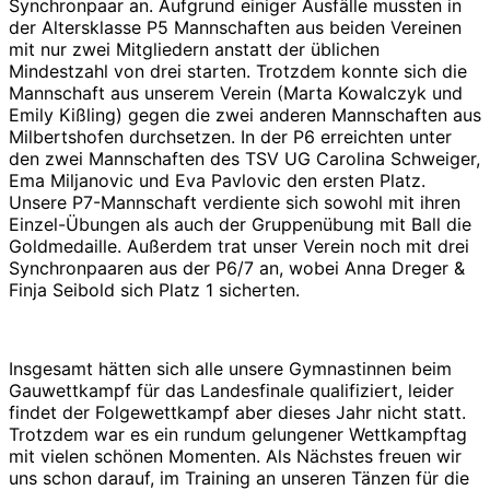
Synchronpaar an. Aufgrund einiger Ausfälle mussten in
der Altersklasse P5 Mannschaften aus beiden Vereinen
mit nur zwei Mitgliedern anstatt der üblichen
Mindestzahl von drei starten. Trotzdem konnte sich die
Mannschaft aus unserem Verein (Marta Kowalczyk und
Emily Kißling) gegen die zwei anderen Mannschaften aus
Milbertshofen durchsetzen. In der P6 erreichten unter
den zwei Mannschaften des TSV UG Carolina Schweiger,
Ema Miljanovic und Eva Pavlovic den ersten Platz.
Unsere P7-Mannschaft verdiente sich sowohl mit ihren
Einzel-Übungen als auch der Gruppenübung mit Ball die
Goldmedaille. Außerdem trat unser Verein noch mit drei
Synchronpaaren aus der P6/7 an, wobei Anna Dreger &
Finja Seibold sich Platz 1 sicherten.
Insgesamt hätten sich alle unsere Gymnastinnen beim
Gauwettkampf für das Landesfinale qualifiziert, leider
findet der Folgewettkampf aber dieses Jahr nicht statt.
Trotzdem war es ein rundum gelungener Wettkampftag
mit vielen schönen Momenten. Als Nächstes freuen wir
uns schon darauf, im Training an unseren Tänzen für die