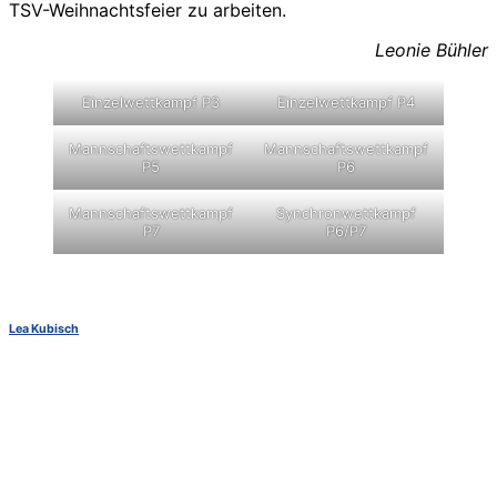
TSV-Weihnachtsfeier zu arbeiten.
Leonie Bühler
Einzelwettkampf P3
Einzelwettkampf P4
Mannschaftswettkampf
Mannschaftswettkampf
P5
P6
Mannschaftswettkampf
Synchronwettkampf
P7
P6/P7
Lea Kubisch