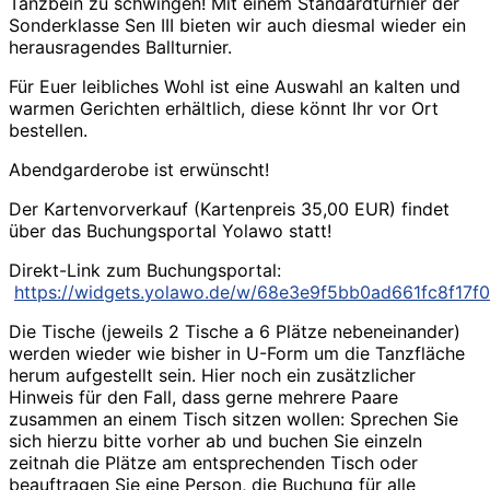
Tanzbein zu schwingen! Mit einem Standardturnier der
Sonderklasse Sen III bieten wir auch diesmal wieder ein
herausragendes Ballturnier.
Für Euer leibliches Wohl ist eine Auswahl an kalten und
warmen Gerichten erhältlich, diese könnt Ihr vor Ort
bestellen.
Abendgarderobe ist erwünscht!
Der Kartenvorverkauf (Kartenpreis 35,00 EUR) findet
über das Buchungsportal Yolawo statt!
Direkt-Link zum Buchungsportal:
https://widgets.yolawo.de/w/68e3e9f5bb0ad661fc8f17f0
Die Tische (jeweils 2 Tische a 6 Plätze nebeneinander)
werden wieder wie bisher in U-Form um die Tanzfläche
herum aufgestellt sein. Hier noch ein zusätzlicher
Hinweis für den Fall, dass gerne mehrere Paare
zusammen an einem Tisch sitzen wollen: Sprechen Sie
sich hierzu bitte vorher ab und buchen Sie einzeln
zeitnah die Plätze am entsprechenden Tisch oder
beauftragen Sie eine Person, die Buchung für alle