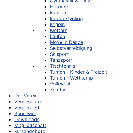
Gymnastik & Tanz
Hotmetal
Indiaca
Indoor Cycling
Kegeln
Klettern
Laufen
Move´n Dance
Selbstverteidigung
Skisport
Tanzsport
Tischtennis
Turnen - Kinder & Freizeit
Turnen - Wettkampf
Volleyball
Zumba
Der Verein
Vereinsbüro
Vereinsheft
Sportwirt
Downloads
Mitgliedschaft
Kursangebote