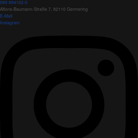
089 894162-0
Alfons-Baumann-Straße 7, 82110 Germering
E-Mail
Instagram