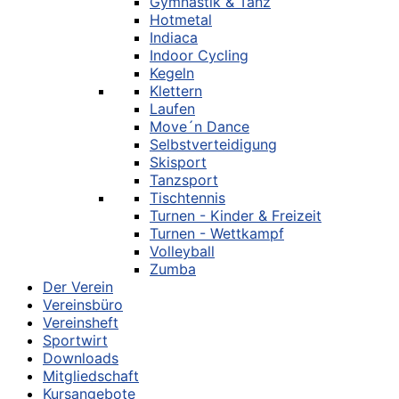
Gymnastik & Tanz
Hotmetal
Indiaca
Indoor Cycling
Kegeln
Klettern
Laufen
Move´n Dance
Selbstverteidigung
Skisport
Tanzsport
Tischtennis
Turnen - Kinder & Freizeit
Turnen - Wettkampf
Volleyball
Zumba
Der Verein
Vereinsbüro
Vereinsheft
Sportwirt
Downloads
Mitgliedschaft
Kursangebote