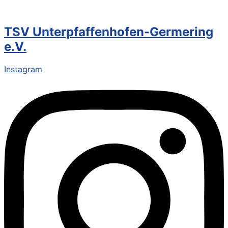
TSV Unterpfaffenhofen-Germering
e.V.
Instagram