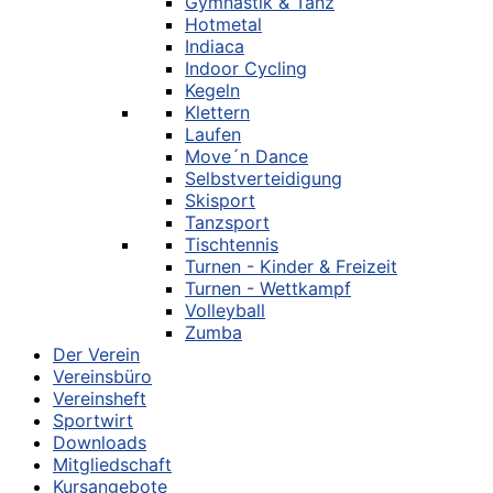
Gymnastik & Tanz
Hotmetal
Indiaca
Indoor Cycling
Kegeln
Klettern
Laufen
Move´n Dance
Selbstverteidigung
Skisport
Tanzsport
Tischtennis
Turnen - Kinder & Freizeit
Turnen - Wettkampf
Volleyball
Zumba
Der Verein
Vereinsbüro
Vereinsheft
Sportwirt
Downloads
Mitgliedschaft
Kursangebote