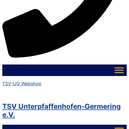
TSV-UG Webshop
TSV Unterpfaffenhofen-Germering
e.V.