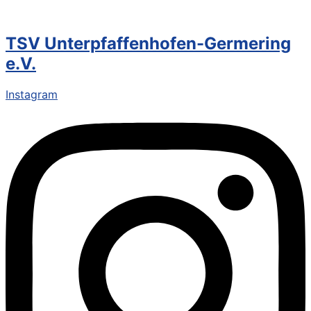
TSV Unterpfaffenhofen-Germering
e.V.
Instagram