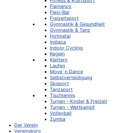
Fitness & Kraftsport
Flamenco
Flexi-Bar
Freizeitsport
Gymnastik & Gesundheit
Gymnastik & Tanz
Hotmetal
Indiaca
Indoor Cycling
Kegeln
Klettern
Laufen
Move´n Dance
Selbstverteidigung
Skisport
Tanzsport
Tischtennis
Turnen - Kinder & Freizeit
Turnen - Wettkampf
Volleyball
Zumba
Der Verein
Vereinsbüro