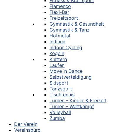
Fitness & Kraftsport
Flamenco
Flexi-Bar
Freizeitsport
Gymnastik & Gesundheit
Gymnastik & Tanz
Hotmetal
Indiaca
Indoor Cycling
Kegeln
Klettern
Laufen
Move´n Dance
Selbstverteidigung
Skisport
Tanzsport
Tischtennis
Turnen - Kinder & Freizeit
Turnen - Wettkampf
Volleyball
Zumba
Der Verein
Vereinsbüro