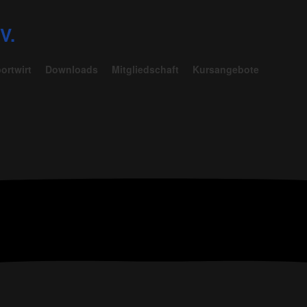
V.
ortwirt
Downloads
Mitgliedschaft
Kursangebote