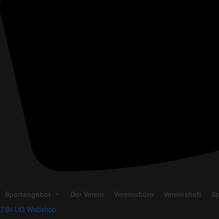
Sportangebot
Der Verein
Vereinsbüro
Vereinsheft
Sp
TSV-UG Webshop