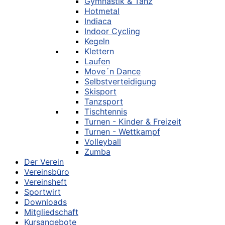
Gymnastik & Tanz
Hotmetal
Indiaca
Indoor Cycling
Kegeln
Klettern
Laufen
Move´n Dance
Selbstverteidigung
Skisport
Tanzsport
Tischtennis
Turnen - Kinder & Freizeit
Turnen - Wettkampf
Volleyball
Zumba
Der Verein
Vereinsbüro
Vereinsheft
Sportwirt
Downloads
Mitgliedschaft
Kursangebote