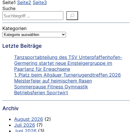
Seite
1
Seite
2
Seite
3
Suche
Kategorien
Letzte Beiträge
Tanzsportabteilung des TSV Unterpfaffenhofen-
Germering startet neue Einsteigergruppe im
Paartanz für Erwachsene
1. Platz beim Allgäuer Turnerjugendtreffen 2026
Meisterfeier auf heimischem Rasen
Sommerpause Fitness Gymnastik
Betriebsferien Sportwirt
Archiv
August 2026
(2)
Juli 2026
(7)
Juni 2026
(3)